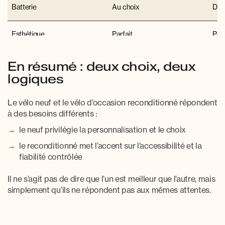
Batterie
Au choix
Déjà
Esthétique
Parfait
Peu
Fiabilité
Élevée
Élev
En résumé : deux choix, deux
logiques
Budget
Plus élevé
Plu
Le vélo neuf et le vélo d’occasion reconditionné répondent
à des besoins différents :
Garantie
2 ans
2 a
le neuf privilégie la personnalisation et le choix
SAV
Premium
Pre
le reconditionné met l’accent sur l’accessibilité et la
fiabilité contrôlée
Il ne s’agit pas de dire que l’un est meilleur que l’autre, mais
simplement qu’ils
ne répondent pas aux mêmes attentes
.