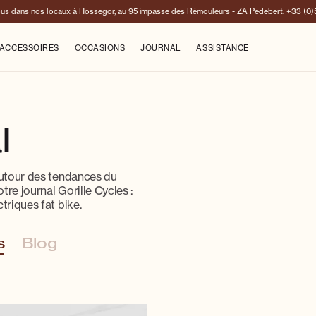
us dans nos locaux à Hossegor, au 95 impasse des Rémouleurs - ZA Pedebert.
+33 (0)
ACCESSOIRES
OCCASIONS
JOURNAL
ASSISTANCE
l
 autour des tendances du
tre journal Gorille Cycles :
ctriques fat bike.
s
Blog