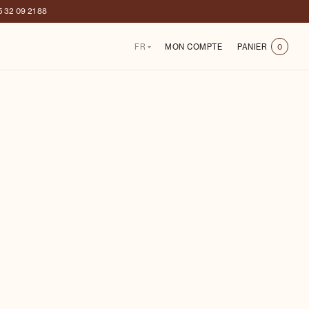
5 32 09 21 88
FR
MON COMPTE
PANIER
0