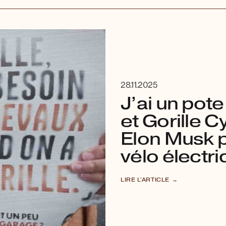
28.11.2025
J’ai un pot
et Gorille C
Elon Musk p
vélo électr
LIRE L'ARTICLE