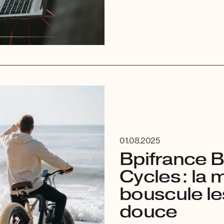
01.08.2025
Bpifrance B
Cycles : la 
bouscule le
douce