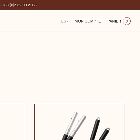
s.
+33 (0)5 32 09 21 88
ES
MON COMPTE
PANIER
0