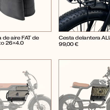
de aire FAT de
Cesta delantera AL
to 26×4.0
99,00
€