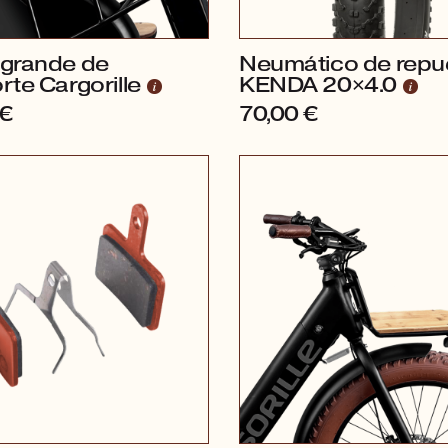
 grande de
Neumático de repu
rte Cargorille
KENDA 20×4.0
€
70,00
€