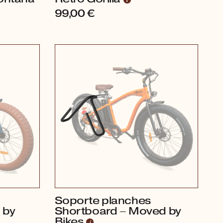
99,00
€
Soporte planches
 by
Shortboard – Moved by
Bikes