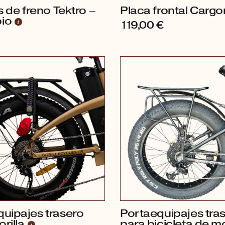
as de freno Tektro –
Placa frontal Cargor
bio
119,00
€
uipajes trasero
Portaequipajes tra
rilla
para bicicleta de 