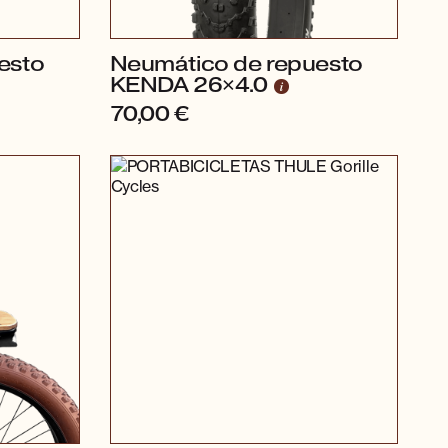
esto
Neumático de repuesto
KENDA 26×4.0
70,00
€