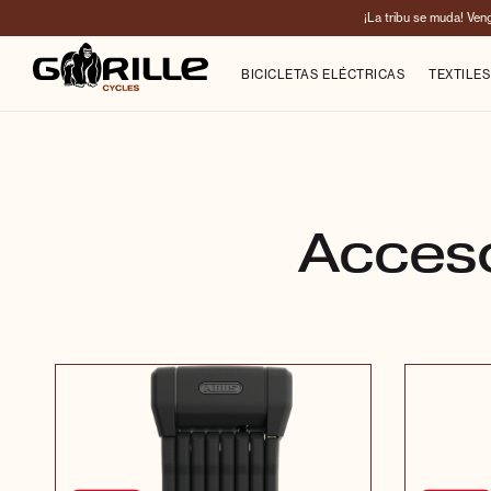
¡La tribu se muda! Ven
BICICLETAS ELÉCTRICAS
TEXTILES
Acceso