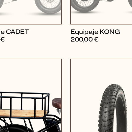
je CADET
Equipaje KONG
0
€
200,00
€