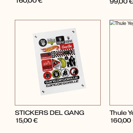
160,00
€
99,00
STICKERS DEL GANG
Thule Y
15,00
€
160,00