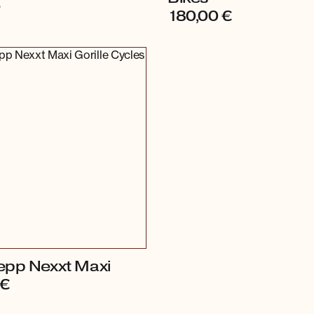
€
180,00
€
epp Nexxt Maxi
€