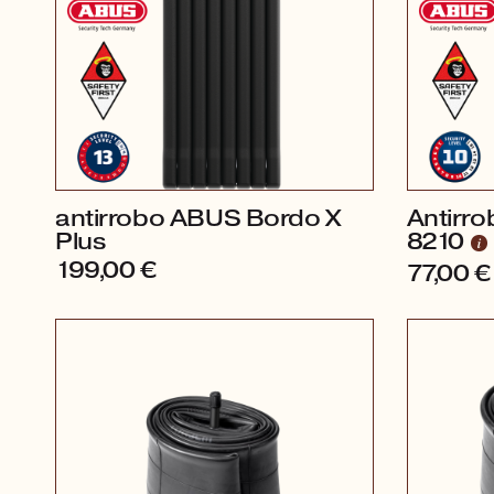
antirrobo ABUS Bordo X
Antirr
Plus
8210
199,00
€
77,00
€