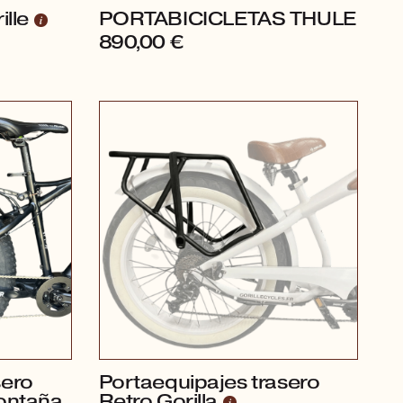
ille
PORTABICICLETAS THULE
890,00
€
sero
Portaequipajes trasero
montaña
Retro Gorilla