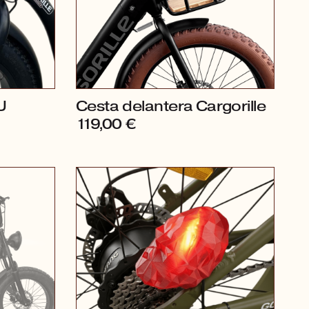
U
Cesta delantera Cargorille
119,00
€