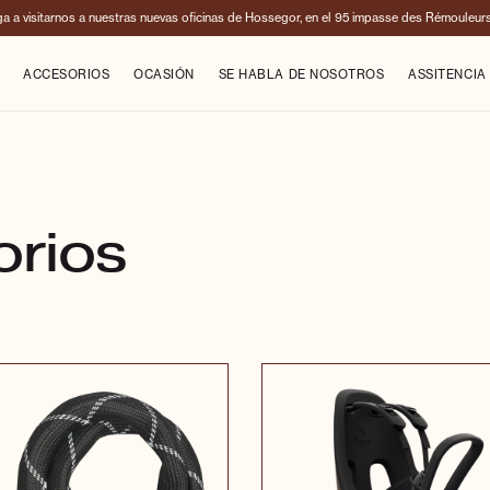
ga a visitarnos a nuestras nuevas oficinas de Hossegor, en el 95 impasse des Rémouleur
ACCESORIOS
OCASIÓN
SE HABLA DE NOSOTROS
ASSITENCIA
rios