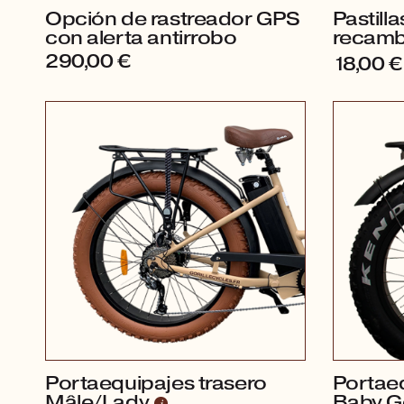
Opción de rastreador GPS
Pastill
con alerta antirrobo
recam
290,00
€
18,00
€
Portaequipajes trasero
Portaeq
Mâle/Lady
Baby Go