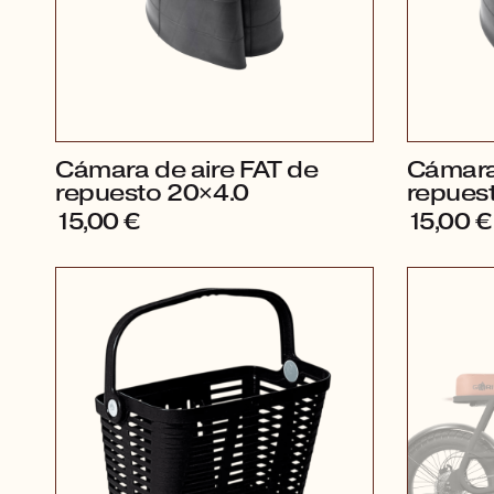
Cámara de aire FAT de
Cámara 
repuesto 20×4.0
repues
15,00
€
15,00
€