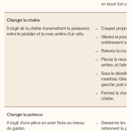
en tirant fort sur
Changer la chaîne
Il s’agit de la c
haîne transmettant la puissance
Coupez propreme
entre le pédalier et la roue arrière d’un vélo.
Glissez-la jusqu’à
entièrement sort
Relevez la roue a
Placez la nouvell
arrière, et faites
Sous le déraille
roulettes. Glisse
gauche, puis sur 
Fermez la chaîne 
chaîne.
Changer la potence
Il s’agit d’une
pièce en acier fixée au niveau
Desserrez les vi
du guidon
.
retiennent la po