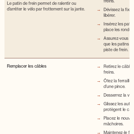
freins.
Le patin de frein p
ermet de ralentir ou
d’arrêter le vélo par frottement sur la jante.
Dévissez la fixat
libérer
.
Insérez les pati
place les rondelle
Assurez-vous en 
que les patins s
piste de frein.
Remplacer les câbles
Retirez le câble
freins.
Ôtez la ferraille 
d’une pince.
Desserrez la vis 
Glissez les autr
protègent le câbl
Placez le nouvea
mâchoires.
Maintenez-le fe