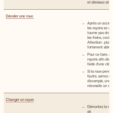
et dévissez simp
Dévoiler une roue
Après un acciden
les rayons se de
tourne pas droit.
les freins, ceci 
Attention : plutô
fortement abîmée
Pour ce faire, se
rayons afin de r
l’aide d’une clé 
Si la roue pench
l’autre, serrez en
d’exemple, une 
nécessite un ser
Changer un rayon
Démontez la rou
air.