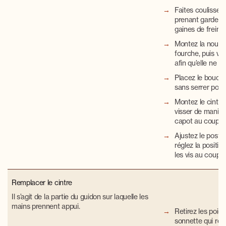
Faites coulisser 
prenant garde à
gaines de frein e
Montez la nouvel
fourche, puis vis
afin qu’elle ne b
Placez le bouch
sans serrer pour 
Montez le cintre
visser de manièr
capot au couple 
Ajustez le poste 
réglez la positio
les vis au couple
Remplacer le cintre
Il s’agit de la
partie du guidon sur laquelle les
mains prennent appui.
Retirez les poign
sonnette qui reti