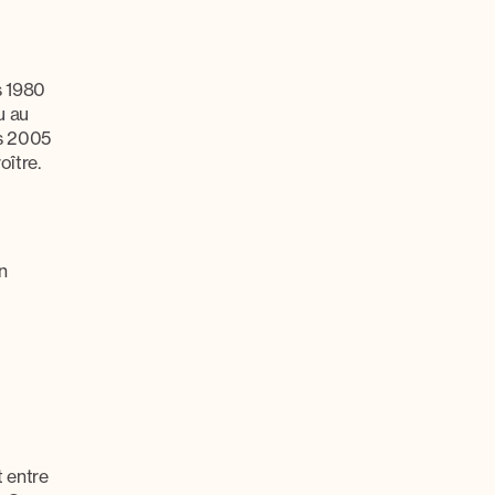
s 1980
u au
rs 2005
oître.
n
t entre