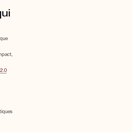
qui
 que
mpact,
2.0
tiques