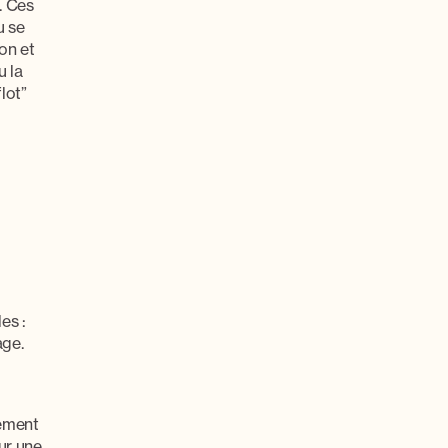
. Ces
u se
on et
u la
lot”
es :
age.
vement
r une