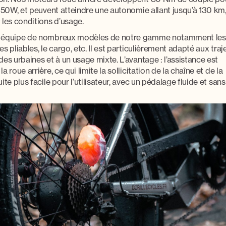
250W
, et peuvent atteindre une autonomie allant jusqu’à
130 km
 les conditions d’usage.
n équipe de nombreux modèles de notre gamme notamment les
s pliables, le cargo, etc. Il est particulièrement adapté aux traj
es urbaines et à un usage mixte. L’avantage : l’assistance est
 roue arrière, ce qui limite la sollicitation de la chaîne et de la
te plus facile pour l’utilisateur, avec un pédalage fluide et sans