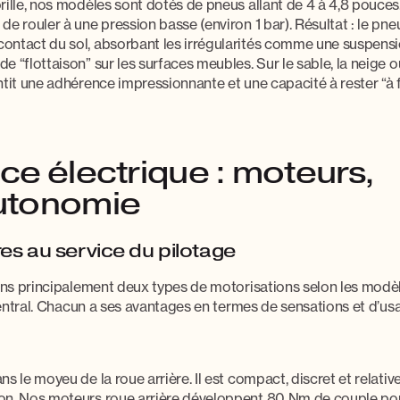
rille, nos modèles sont dotés de pneus allant de
4 à 4,8 pouces
e rouler à une pression basse (environ 1 bar). Résultat : le pne
ontact du sol, absorbant les irrégularités comme une suspensi
 “flottaison” sur les surfaces meubles. Sur le sable, la neige o
ntit une adhérence impressionnante et une capacité à rester “à f
ce électrique : moteurs,
autonomie
es au service du pilotage
sons principalement deux types de motorisations selon les modèl
ntral
. Chacun a ses avantages en termes de sensations et d’us
s le moyeu de la roue arrière. Il est compact, discret et relati
on. Nos moteurs roue arrière développent
80 Nm de couple
pou