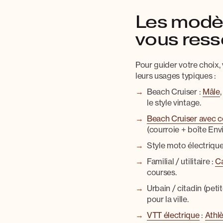
Les modèle
vous res
Pour guider votre choix,
leurs usages typiques :
Beach Cruiser
:
Mâle
,
le style vintage.
Beach Cruiser avec c
(courroie + boîte Envi
Style moto
électrique
Familial / utilitaire
:
Ca
courses.
Urbain / citadin (peti
pour la ville.
VTT électrique
:
Athl