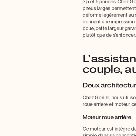
3,5 et 5 pouces
. Chez Go
pneus larges permettent d
déforme légèrement au c
donnant une impression de
boue, cette largeur gara
plutôt que de s’enfoncer.
L’assistan
couple, 
Deux architectur
Chez Gorille, nous utili
roue arrière
et
moteur ce
Moteur roue arrière
Ce moteur est intégré dan
simple dans sa concepti